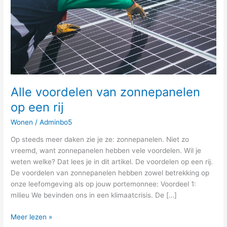
rij
Alle voordelen van zonnepanelen
op een rij
Wonen
/
Adminbo5
Op steeds meer daken zie je ze: zonnepanelen. Niet zo
vreemd, want zonnepanelen hebben vele voordelen. Wil je
weten welke? Dat lees je in dit artikel. De voordelen op een rij.
De voordelen van zonnepanelen hebben zowel betrekking op
onze leefomgeving als op jouw portemonnee: Voordeel 1:
milieu We bevinden ons in een klimaatcrisis. De […]
Meer lezen »