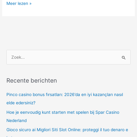
Meer lezen »
Z
o
e
Recente berichten
k
n
Pinco casino bonus fırsatları: 2026’da en iyi kazançları nasıl
a
elde edersiniz?
a
Hoe je eenvoudig kunt starten met spelen bij Spar Casino
r
Nederland
:
Gioco sicuro ai Migliori Siti Slot Online: proteggi il tuo denaro e