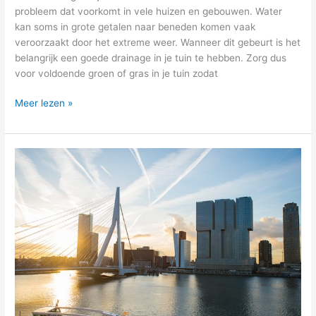
probleem dat voorkomt in vele huizen en gebouwen. Water
kan soms in grote getalen naar beneden komen vaak
veroorzaakt door het extreme weer. Wanneer dit gebeurt is het
belangrijk een goede drainage in je tuin te hebben. Zorg dus
voor voldoende groen of gras in je tuin zodat
Meer lezen »
Energieadvies
op
maat
voor
inwoners
van
Rotterdam