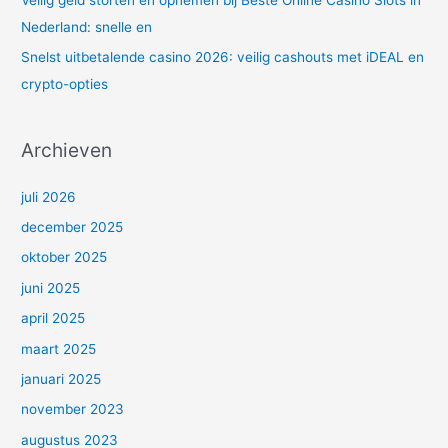
Nederland: snelle en
Snelst uitbetalende casino 2026: veilig cashouts met iDEAL en
crypto-opties
Archieven
juli 2026
december 2025
oktober 2025
juni 2025
april 2025
maart 2025
januari 2025
november 2023
augustus 2023