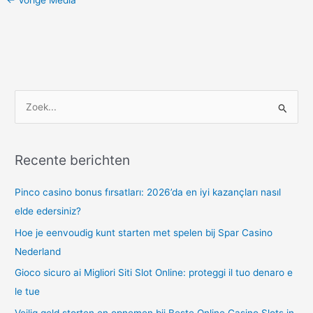
Z
o
e
Recente berichten
k
n
Pinco casino bonus fırsatları: 2026’da en iyi kazançları nasıl
a
elde edersiniz?
a
Hoe je eenvoudig kunt starten met spelen bij Spar Casino
r
Nederland
:
Gioco sicuro ai Migliori Siti Slot Online: proteggi il tuo denaro e
le tue
Veilig geld storten en opnemen bij Beste Online Casino Slots in