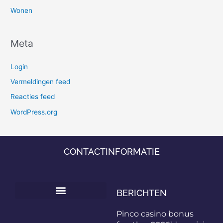
Wonen
Meta
Login
Vermeldingen feed
Reacties feed
WordPress.org
CONTACTINFORMATIE
BERICHTEN
Pinco casino bonus